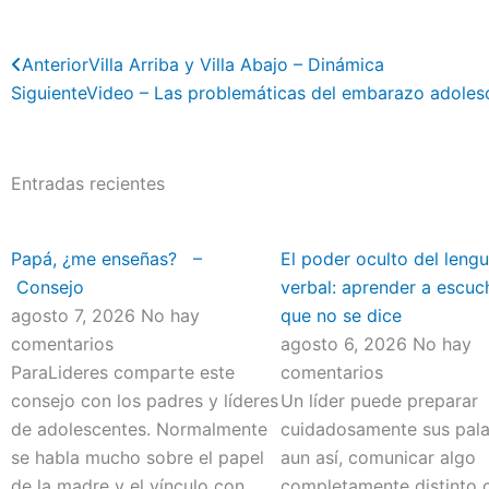
Previo
Anterior
Villa Arriba y Villa Abajo – Dinámica
Siguiente
Video – Las problemáticas del embarazo adoles
Entradas recientes
Papá, ¿me enseñas? –
El poder oculto del lengu
Consejo
verbal: aprender a escuc
agosto 7, 2026
No hay
que no se dice
comentarios
agosto 6, 2026
No hay
ParaLideres comparte este
comentarios
consejo con los padres y líderes
Un líder puede preparar
de adolescentes. Normalmente
cuidadosamente sus pala
se habla mucho sobre el papel
aun así, comunicar algo
de la madre y el vínculo con
completamente distinto 