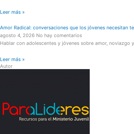
Leer más »
Amor Radical: conversaciones que los jóvenes necesitan t
agosto 4, 2026
No hay comentarios
Hablar con adolescentes y jóvenes sobre amor, noviazgo y 
Leer más »
Autor