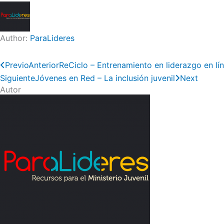
Author:
ParaLideres
Previo
Anterior
ReCiclo – Entrenamiento en liderazgo en lí
Siguiente
Jóvenes en Red – La inclusión juvenil
Next
Autor