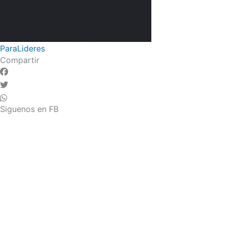
ParaLideres
Compartir
Siguenos en FB