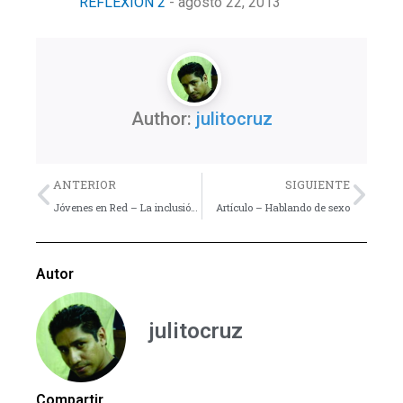
REFLEXIÓN 2
- agosto 22, 2013
Author:
julitocruz
Previo
Nex
ANTERIOR
SIGUIENTE
Jóvenes en Red – La inclusión juvenil
Artículo – Hablando de sexo
Autor
julitocruz
Compartir