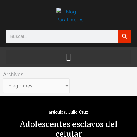
Ir
al
contenido
Search
Archivos
Archivos
articulos
,
Julio Cruz
Adolescentes esclavos del
celular