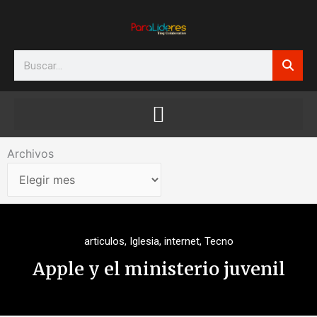
Ir
al
contenido
Search
Archivos
Archivos
articulos
,
Iglesia
,
internet
,
Tecno
Apple y el ministerio juvenil