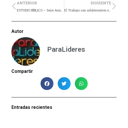
Previo
Nex
ANTERIOR
SIGUIENTE
ESTUDIO BÍBLICO – Serie Amistad con Dios – Parte 9
El Trabajo con adolescentes en una sociedad postmoderna _ Parte 9: Crear estructuras de credibilidad
Autor
ParaLideres
Compartir
Entradas recientes