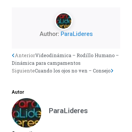
Author:
ParaLideres
Previo
Anterior
Videodinámica – Rodillo Humano –
Next
Dinámica para campamentos
Siguiente
Cuando los ojos no ven – Consejo
Autor
ParaLideres