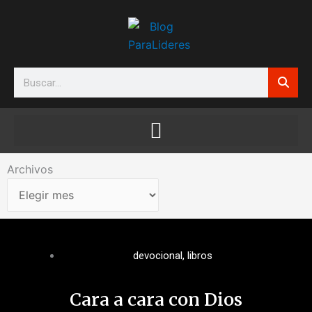
Ir
al
contenido
Search
Archivos
Archivos
devocional
,
libros
Cara a cara con Dios