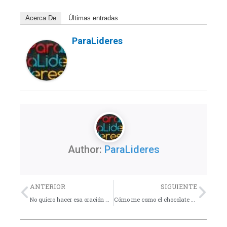
Acerca De
Últimas entradas
ParaLideres
Author:
ParaLideres
Previo
Nex
ANTERIOR
SIGUIENTE
No quiero hacer esa oración – Reflexión por Guillermo Bernaldez
Cómo me como el chocolate – Dinámica