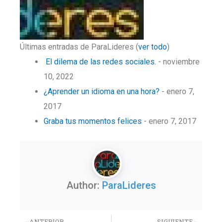
Últimas entradas de ParaLideres
(
ver todo
)
El dilema de las redes sociales.
- noviembre
10, 2022
¿Aprender un idioma en una hora?
- enero 7,
2017
Graba tus momentos felices
- enero 7, 2017
Author:
ParaLideres
Previo
Nex
ANTERIOR
SIGUIENTE