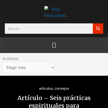
Ir
al
contenido
Search
Archivos
Archivos
articulos
,
consejos
Artículo – Seis prácticas
espirituales para