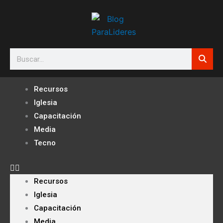
Ir
al
contenido
Search
Recursos
Iglesia
Capacitación
Media
Tecno
Recursos
Iglesia
Capacitación
Media