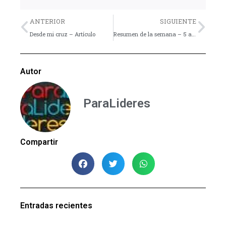
Previo
Nex
ANTERIOR
SIGUIENTE
Desde mi cruz – Artículo
Resumen de la semana – 5 al 11 de Agosto
Autor
ParaLideres
Compartir
Entradas recientes