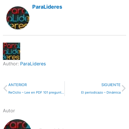
ParaLideres
Author:
ParaLideres
Previo
N
ANTERIOR
SIGUIENTE
ReCiclio – Lee en PDF 101 preguntas difíciles, 101 respuestas directas
El periodicazo – Dinámica
Autor