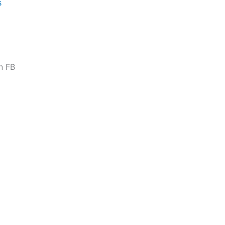
s
n FB