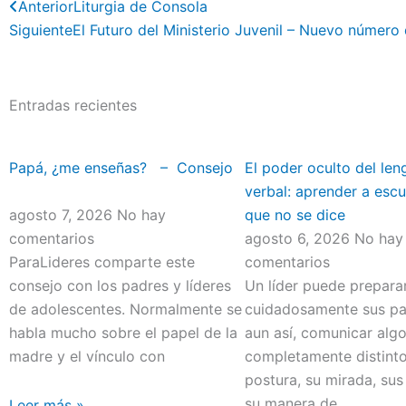
Previo
Anterior
Liturgia de Consola
Siguiente
El Futuro del Ministerio Juvenil – Nuevo número 
Entradas recientes
Papá, ¿me enseñas? – Consejo
El poder oculto del len
verbal: aprender a escu
agosto 7, 2026
No hay
que no se dice
comentarios
agosto 6, 2026
No hay
ParaLideres comparte este
comentarios
consejo con los padres y líderes
Un líder puede prepara
de adolescentes. Normalmente se
cuidadosamente sus pal
habla mucho sobre el papel de la
aun así, comunicar alg
madre y el vínculo con
completamente distint
postura, su mirada, sus
su manera de
Leer más »