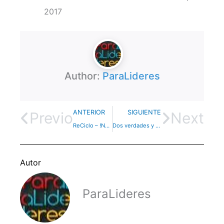
2017
Author:
ParaLideres
ANTERIOR
SIGUIENTE
Previo
Next
ReCiclo – !No olvides tus lentes!
Dos verdades y una mentira – Dinámica
Autor
ParaLideres