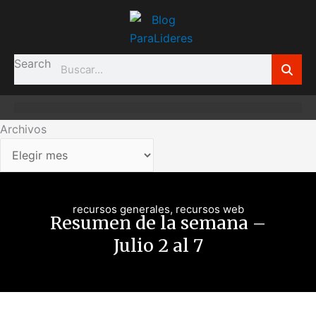
Ir
Archivos
al
contenido
Search
Archivos
recursos generales
,
recursos web
Resumen de la semana –
Julio 2 al 7