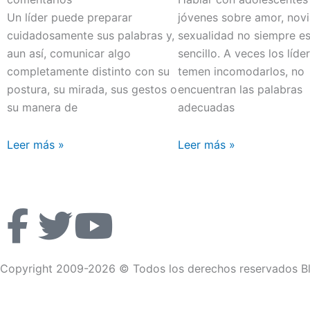
Un líder puede preparar
jóvenes sobre amor, nov
cuidadosamente sus palabras y,
sexualidad no siempre e
aun así, comunicar algo
sencillo. A veces los líde
completamente distinto con su
temen incomodarlos, no
postura, su mirada, sus gestos o
encuentran las palabras
su manera de
adecuadas
Leer más »
Leer más »
F
T
Y
a
w
o
Copyright 2009-2026 © Todos los derechos reservados Bl
c
i
u