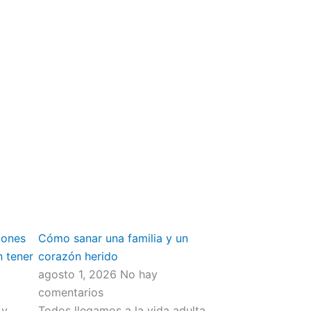
iones
Cómo sanar una familia y un
n tener
corazón herido
agosto 1, 2026
No hay
comentarios
 y
Todos llegamos a la vida adulta