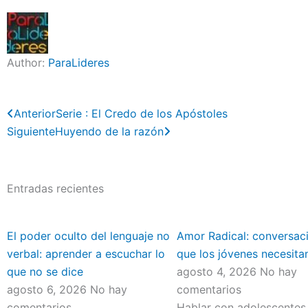
Author:
ParaLideres
Previo
Next
Anterior
Serie : El Credo de los Apóstoles
Siguiente
Huyendo de la razón
Entradas recientes
El poder oculto del lenguaje no
Amor Radical: conversac
verbal: aprender a escuchar lo
que los jóvenes necesita
que no se dice
agosto 4, 2026
No hay
agosto 6, 2026
No hay
comentarios
comentarios
Hablar con adolescentes