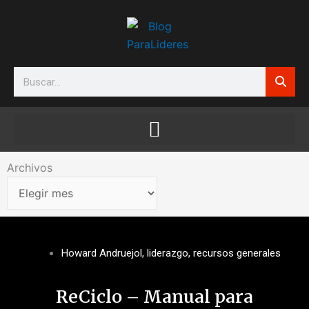
Ir
al
contenido
Search
Archivos
Archivos
Howard Andruejol
,
liderazgo
,
recursos generales
ReCiclo – Manual para