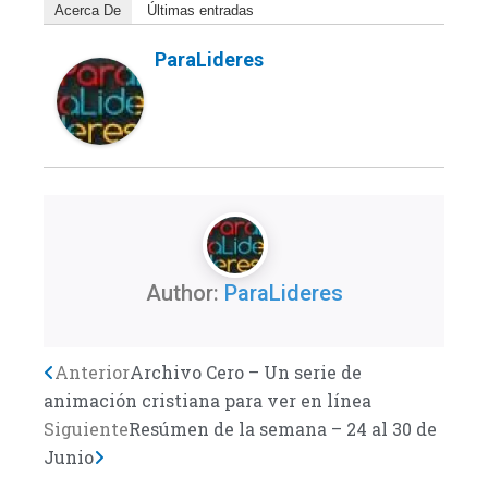
Acerca De
Últimas entradas
ParaLideres
Author:
ParaLideres
Previo
Anterior
Next
Archivo Cero – Un serie de
animación cristiana para ver en línea
Siguiente
Resúmen de la semana – 24 al 30 de
Junio