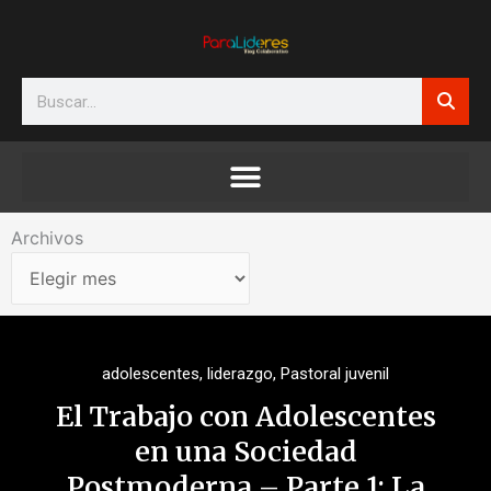
Ir
al
contenido
Search
Archivos
Archivos
adolescentes
,
liderazgo
,
Pastoral juvenil
El Trabajo con Adolescentes
en una Sociedad
Postmoderna – Parte 1: La