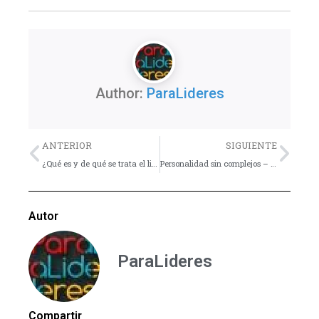
Author:
ParaLideres
Previo
Nex
ANTERIOR
SIGUIENTE
¿Qué es y de qué se trata el liderazgo espiritual?
Personalidad sin complejos – Consejo
Autor
ParaLideres
Compartir