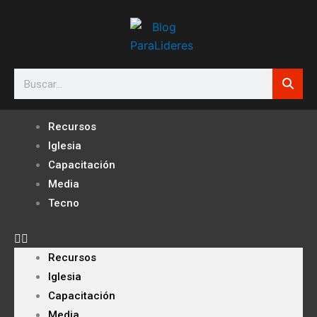
Ir
al
contenido
Search
Recursos
Iglesia
Capacitación
Media
Tecno
Recursos
Iglesia
Capacitación
Media