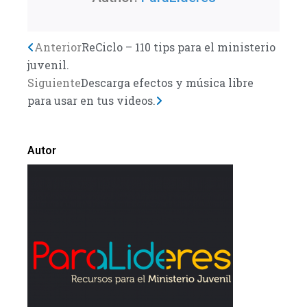
Previo
Anterior
ReCiclo – 110 tips para el ministerio
Next
juvenil.
Siguiente
Descarga efectos y música libre
para usar en tus videos.
Autor