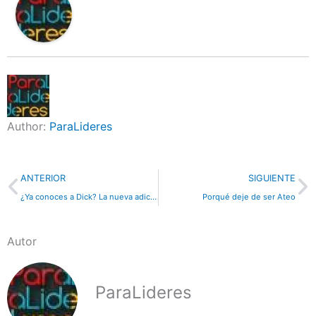
Author:
ParaLideres
Previo
N
ANTERIOR
SIGUIENTE
¿Ya conoces a Dick? La nueva adicción de los jóvenes
Porqué deje de ser Ateo
Autor
ParaLideres