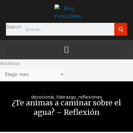
Ir
Archivos
al
contenido
Search
Archivos
devocional
,
liderazgo
,
reflexiones
¿Te animas a caminar sobre el
agua? – Reflexión