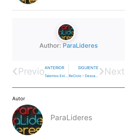
Author:
ParaLideres
ANTERIOR
SIGUIENTE
Previo
Next
Talentos Extraordinarios – Video
ReCiclo – Descarga PDF grátis de concordancia para la Biblia
Autor
ParaLideres