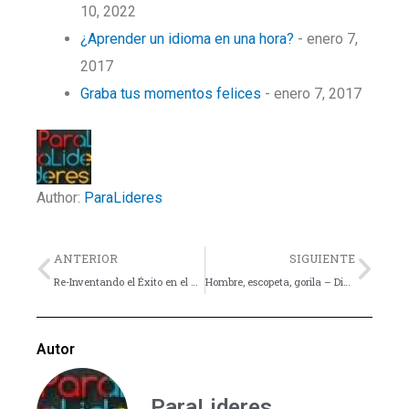
10, 2022
¿Aprender un idioma en una hora?
- enero 7,
2017
Graba tus momentos felices
- enero 7, 2017
Author:
ParaLideres
Previo
Nex
ANTERIOR
SIGUIENTE
Re-Inventando el Éxito en el Ministerio Juvenil – Artículo/Presentación
Hombre, escopeta, gorila – Dinámica
Autor
ParaLideres