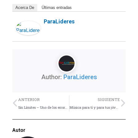
Acerca De
Últimas entradas
ParaLideres
Author:
ParaLideres
Previo
Nex
ANTERIOR
SIGUIENTE
Sin Límites – Uno de los errores en el noviazgo
Música para tí y para tus jóvenes
Autor