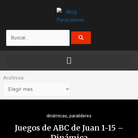
Ir
al
contenido
Search
Archivos
Archivos
dinámicas
,
paralideres
Juegos de ABC de Juan 1-15 –
Dinámica