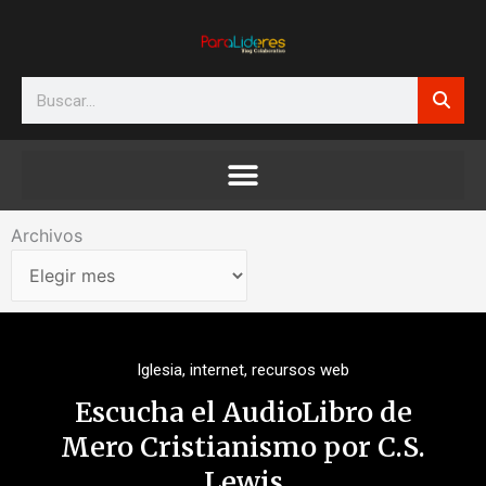
Ir
al
contenido
Search
Archivos
Archivos
Iglesia
,
internet
,
recursos web
Escucha el AudioLibro de
Mero Cristianismo por C.S.
Lewis