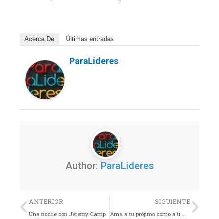
Acerca De
Últimas entradas
ParaLideres
Author:
ParaLideres
Previo
Nex
ANTERIOR
SIGUIENTE
Una noche con Jeremy Camp
Ama a tu prójimo como a ti mismo – Dinámica