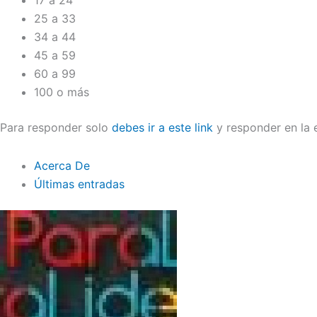
25 a 33
34 a 44
45 a 59
60 a 99
100 o más
Para responder solo
debes ir a este link
y responder en la 
Acerca De
Últimas entradas