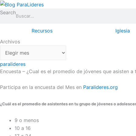
Ir
Archivos
al
Search
contenido
Recursos
Iglesia
Archivos
paralideres
Encuesta – ¿Cual es el promedio de jóvenes que asisten a 
Participa en la encuesta del Mes en
Paralideres.org
¿Cuál es el promedio de asistentes en tu grupo de jóvenes o adolesce
9 o menos
10 a 16
17 a 24