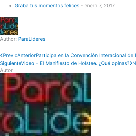
Graba tus momentos felices
- enero 7, 2017
Author:
ParaLideres
Previo
Anterior
Participa en la Convención Interacional d
Siguiente
Video – El Manifiesto de Holstee. ¿Qué opinas?
N
Autor