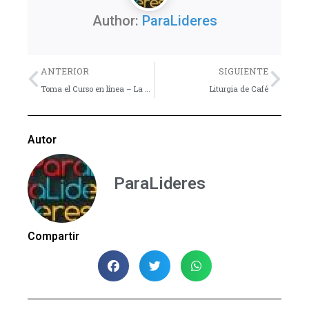
Author:
ParaLideres
Previo
Nex
ANTERIOR
SIGUIENTE
Toma el Curso en línea – La Nueva Educación : "Educación Participativa"
Liturgia de Café
Autor
ParaLideres
Compartir