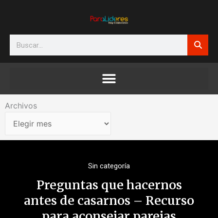
Ir
al
contenido
Search
Archivos
Archivos
Sin categoría
Preguntas que hacernos
antes de casarnos – Recurso
para aconsejar parejas