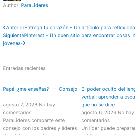
Author:
ParaLideres
Previo
Next
Anterior
Entrega tu corazón – Un artículo para reflexion
Siguiente
Pinterest – Un buen sitio para encontrar cosas 
jóvenes-
Entradas recientes
Papá, ¿me enseñas? – Consejo
El poder oculto del len
verbal: aprender a escu
agosto 7, 2026
No hay
que no se dice
comentarios
agosto 6, 2026
No hay
ParaLideres comparte este
comentarios
consejo con los padres y líderes
Un líder puede prepara