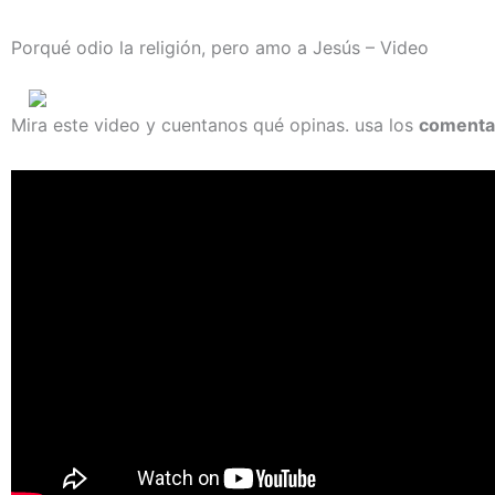
Porqué odio la religión, pero amo a Jesús – Video
Mira este video y cuentanos qué opinas. usa los
comenta