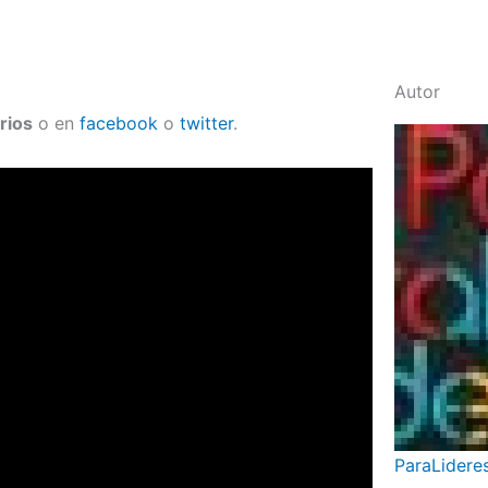
Autor
rios
o en
facebook
o
twitter
.
ParaLidere