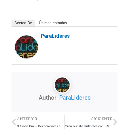
Acerca De
Últimas entradas
ParaLideres
Author:
ParaLideres
Previo
Nex
ANTERIOR
SIGUIENTE
3 Cada Día – Devocionales en Video para Jóvenes y Adolescentes
Crea revista virtuales con ISSUU