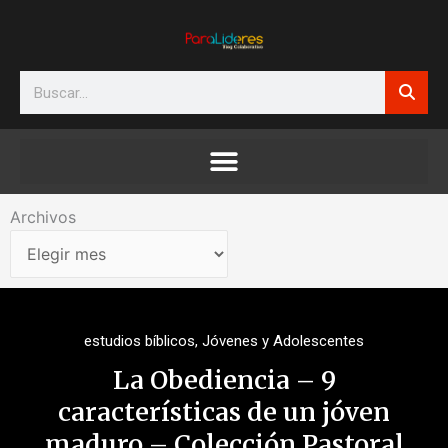
Ir
al
contenido
Search
Archivos
Archivos
estudios bíblicos
,
Jóvenes y Adolescentes
La Obediencia – 9
características de un jóven
maduro – Colección Pastoral