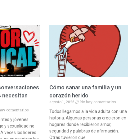
 conversaciones
Cómo sanar una familia y un
s necesitan
corazón herido
agosto 1, 2026
No hay comentarios
hay comentarios
Todos llegamos a la vida adulta con una
historia. Algunas personas crecieron en
entes y jóvenes
hogares donde recibieron amor,
o y sexualidad no
seguridad y palabras de afirmación.
 A veces los líderes
Otras tuvieron que
, no encuentran las