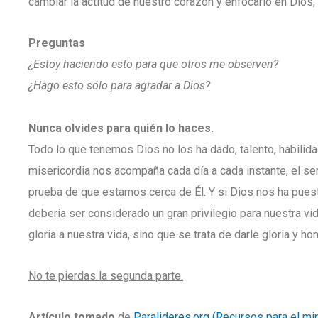
cambiar la actitud de nuestro corazón y enfocarlo en Dios, 
Preguntas
¿Estoy haciendo esto para que otros me observen?
¿Hago esto sólo para agradar a Dios?
Nunca olvides para quién lo haces.
Todo lo que tenemos Dios no los ha dado, talento, habilida
misericordia nos acompaña cada día a cada instante, el s
prueba de que estamos cerca de Él. Y si Dios nos ha puest
debería ser considerado un gran privilegio para nuestra vi
gloria a nuestra vida, sino que se trata de darle gloria y h
No te pierdas la segunda parte.
Artículo tomado
de
Paralideres.org (Recursos para el mini