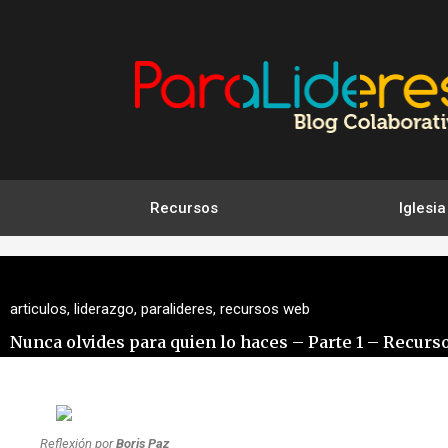
Ir
al
contenido
Recursos
Iglesia
articulos
,
liderazgo
,
paralideres
,
recursos web
Nunca olvides para quien lo haces – Parte 1 – Recurso
Reflexión por
Boris Paz