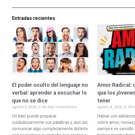
Entradas recientes
El poder oculto del lenguaje no
Amor Radical:
verbal: aprender a escuchar lo
que los jóvene
que no se dice
tener
agosto 6, 2026
No hay comentarios
agosto 4, 2026
No 
Un líder puede preparar
Hablar con adolesc
cuidadosamente sus palabras y, aun así,
sobre amor, noviazg
comunicar algo completamente distinto
siempre es sencillo.
con su postura, su mirada, sus gestos o
temen incomodarlos