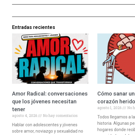
Entradas recientes
Amor Radical: conversaciones
Cómo sanar una
que los jóvenes necesitan
corazón herid
agosto 1, 2026
No h
tener
agosto 4, 2026
No hay comentarios
Todos llegamos a la
historia. Algunas p
Hablar con adolescentes y jóvenes
hogares donde reci
sobre amor, noviazgo y sexualidad no