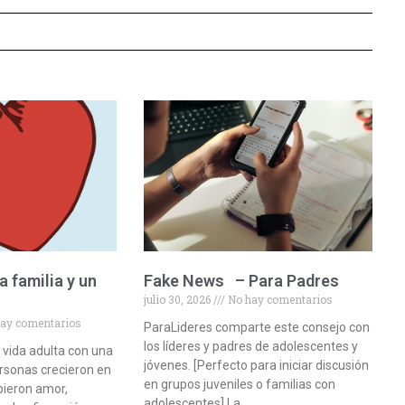
 familia y un
Fake News – Para Padres
julio 30, 2026
No hay comentarios
o
ay comentarios
ParaLideres comparte este consejo con
los líderes y padres de adolescentes y
 vida adulta con una
jóvenes. [Perfecto para iniciar discusión
ersonas crecieron en
en grupos juveniles o familias con
bieron amor,
adolescentes] La