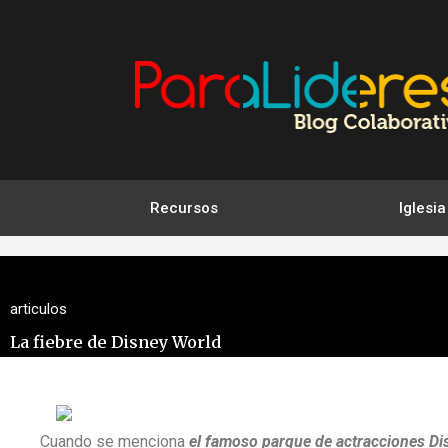
Ir
al
contenido
Recursos
Iglesia
articulos
La fiebre de Disney World
Cuando se menciona
el famoso parque de actracciones Di