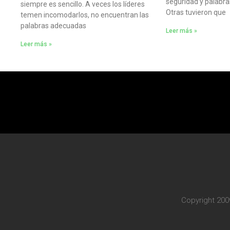
seguridad y palabra
siempre es sencillo. A veces los líderes
Otras tuvieron que
temen incomodarlos, no encuentran las
palabras adecuadas
Leer más »
Leer más »
Copyright 200