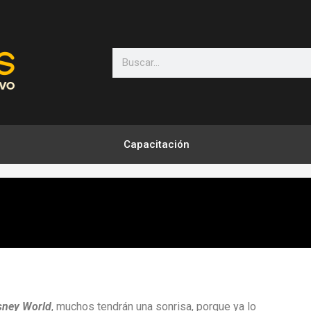
Search
Capacitación
sney World
, muchos tendrán una sonrisa, porque ya lo