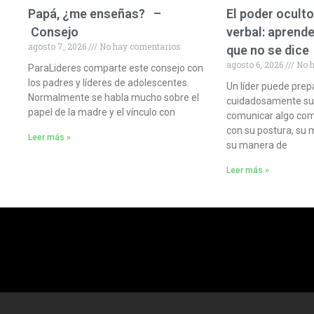
Papá, ¿me enseñas? –
El poder oculto
Consejo
verbal: aprende
agosto 7, 2026
No hay comentarios
que no se dice
agosto 6, 2026
No h
ParaLideres comparte este consejo con
los padres y líderes de adolescentes.
Un líder puede prep
Normalmente se habla mucho sobre el
cuidadosamente sus 
papel de la madre y el vínculo con
comunicar algo com
con su postura, su 
Leer más »
su manera de
Leer más »