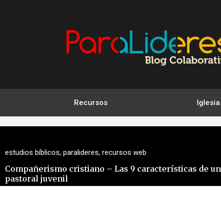
Ir
al
contenido
Recursos
Iglesia
estudios bíblicos
,
paralideres
,
recursos web
Compañerismo cristiano – Las 9 características de u
pastoral juvenil