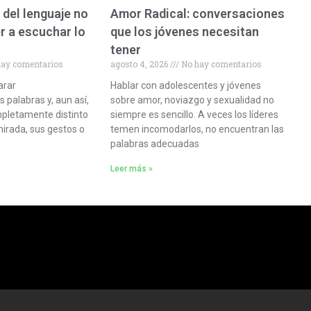
 del lenguaje no
Amor Radical: conversaciones
r a escuchar lo
que los jóvenes necesitan
tener
ay comentarios
agosto 4, 2026
No hay comentarios
arar
Hablar con adolescentes y jóvenes
palabras y, aun así,
sobre amor, noviazgo y sexualidad no
pletamente distinto
siempre es sencillo. A veces los líderes
mirada, sus gestos o
temen incomodarlos, no encuentran las
palabras adecuadas
Leer más »