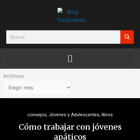
Ir
al
contenido
Search
Archivos
Archivos
consejos
,
Jóvenes y Adolescentes
,
libros
Cómo trabajar con jóvenes
apáticos