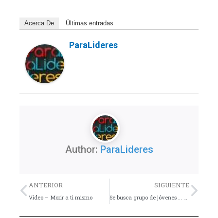
Acerca De
Últimas entradas
ParaLideres
Author:
ParaLideres
Previo
Nex
ANTERIOR
SIGUIENTE
Video – Morir a ti mismo
Se busca grupo de jóvenes … amigable