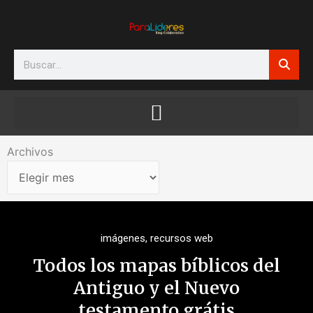
Ir
al
contenido
Search
Archivos
Archivos
imágenes
,
recursos web
Todos los mapas bíblicos del
Antiguo y el Nuevo
testamento grátis