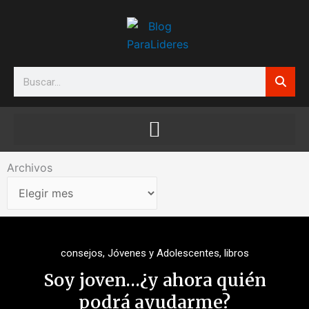
Ir
al
contenido
Search
Archivos
Archivos
consejos
,
Jóvenes y Adolescentes
,
libros
Soy joven…¿y ahora quién
podrá ayudarme?