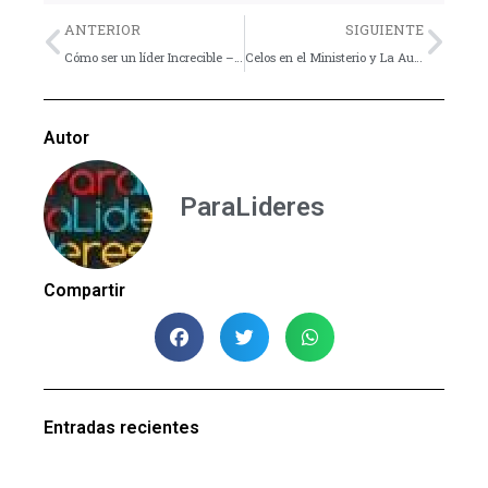
Previo
Nex
ANTERIOR
SIGUIENTE
Cómo ser un líder Increcible – Los superpoderes del liderázgo centrado en Cristo
Celos en el Ministerio y La Autoridad dada por Dios
Autor
ParaLideres
Compartir
Entradas recientes