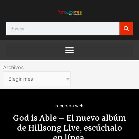
Ir
al
contenido
Search
Archivos
Archivos
recursos web
God is Able – El nuevo albúm
de Hillsong Live, escúchalo
en línea.