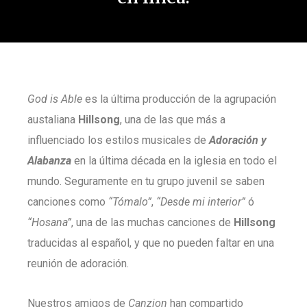
God is Able
es la última producción de la agrupación
austaliana
Hillsong
, una de las que más a
influenciado los estilos musicales de
Adoración y
Alabanza
en la última década en la iglesia en todo el
mundo. Seguramente en tu grupo juvenil se saben
canciones como
“Tómalo”
,
“Desde mi interior”
ó
“Hosana”
, una de las muchas canciones de
Hillsong
traducidas al español, y que no pueden faltar en una
reunión de adoración.
Nuestros amigos de
Canzion
han compartido