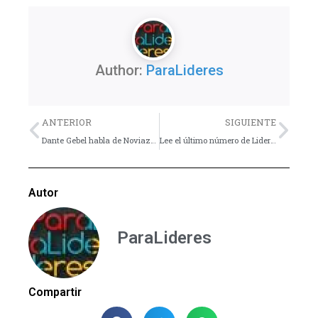
Author:
ParaLideres
Previo
Nex
ANTERIOR
SIGUIENTE
Dante Gebel habla de Noviazgo, relaciones y verdades.
Lee el último número de Lider Juvenil – Porqué perdemos a los universitarios
Autor
ParaLideres
Compartir