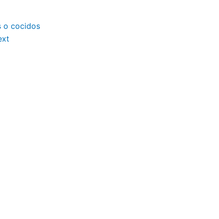
s o cocidos
ext