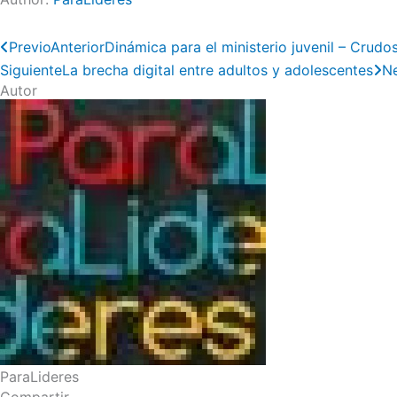
Previo
Anterior
Dinámica para el ministerio juvenil – Crudo
Siguiente
La brecha digital entre adultos y adolescentes
N
Autor
ParaLideres
Compartir