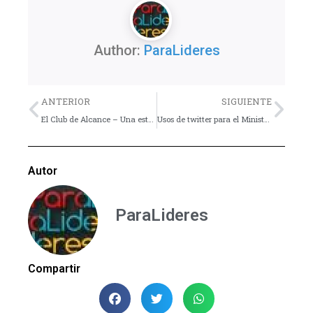
Author:
ParaLideres
Previo
Nex
ANTERIOR
SIGUIENTE
El Club de Alcance – Una estratégia para evangelizar a los jóvenes de tu comunidad
Usos de twitter para el Ministerio Juvenil
Autor
ParaLideres
Compartir