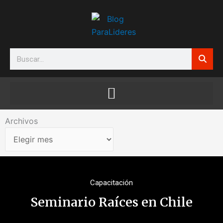
Ir
al
contenido
Search
Archivos
Archivos
Capacitación
Seminario Raíces en Chile