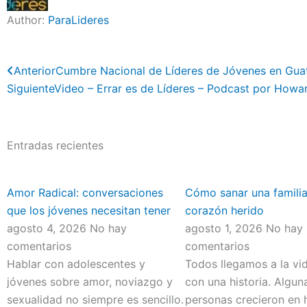
Author:
ParaLideres
Previo
Anterior
Cumbre Nacional de Líderes de Jóvenes en Guat
Siguiente
Video – Errar es de Líderes – Podcast por Howa
Entradas recientes
Amor Radical: conversaciones
Cómo sanar una familia
que los jóvenes necesitan tener
corazón herido
agosto 4, 2026
No hay
agosto 1, 2026
No hay
comentarios
comentarios
Hablar con adolescentes y
Todos llegamos a la vi
jóvenes sobre amor, noviazgo y
con una historia. Algun
sexualidad no siempre es sencillo.
personas crecieron en 