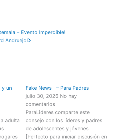
Next
emala – Evento Imperdible!
rd Andruejol
 y un
Fake News – Para Padres
julio 30, 2026
No hay
comentarios
ParaLideres comparte este
da adulta
consejo con los líderes y padres
as
de adolescentes y jóvenes.
hogares
[Perfecto para iniciar discusión en