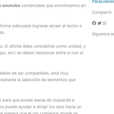
ParaLidere
 y anuncios
comerciales que encontramos en
Compartir
forma adecuada lograran atraer al lector e
do.
Siguenos e
do. El afiche debe concebirse como unidad, y
ipo, etc) se deben relacionar entre sí con el
deben de ser compatibles, está muy
 mediante la selección de elementos que
 para que pueda leerse de izquierda a
s puede ayudar a dirigir los ojos hacia un
de manera que el ojo comience donde se