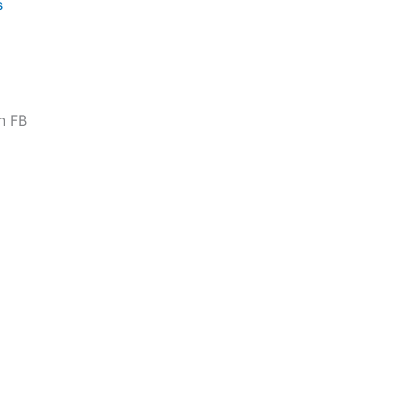
s
n FB