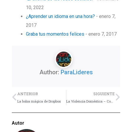
10, 2022
¿Aprender un idioma en una hora?
- enero 7,
2017
Graba tus momentos felices
- enero 7, 2017
Author:
ParaLideres
Previo
Nex
ANTERIOR
SIGUIENTE
La bolsa mágica de Dropbox
La Violencia Doméstica – Consejos y definiciones prácticas-
Autor