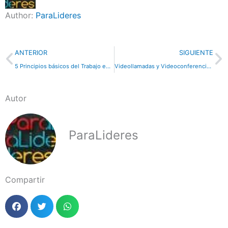
Author:
ParaLideres
Previo
N
ANTERIOR
SIGUIENTE
5 Principios básicos del Trabajo en equipo
Videollamadas y Videoconferencias gratuitas con Skype
Autor
ParaLideres
Compartir