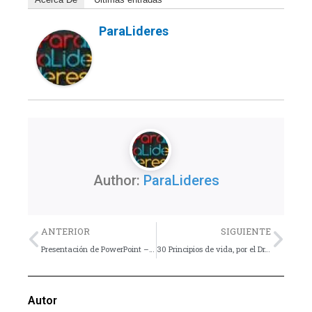
ParaLideres
Author:
ParaLideres
Previo
Nex
ANTERIOR
SIGUIENTE
Presentación de PowerPoint – Comunicadores Creativos de German Ortiz
30 Principios de vida, por el Dr. Charles Stanley
Autor