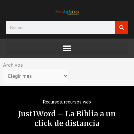
Ir
al
contenido
Search
Archivos
Archivos
Recursos
,
recursos web
Just1Word – La Biblia a un
click de distancia