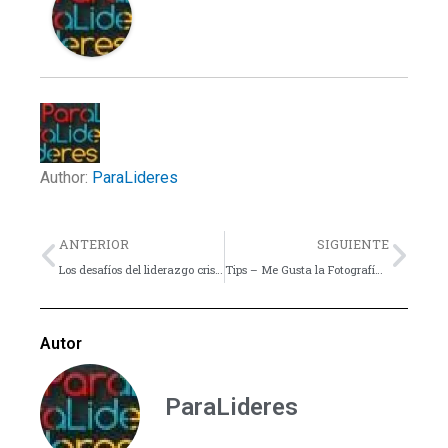
Author:
ParaLideres
Previo
Nex
ANTERIOR
SIGUIENTE
Los desafíos del liderazgo cristiano
Tips – Me Gusta la Fotografía Digital… ¿Por Dónde Empiezo?
Autor
ParaLideres