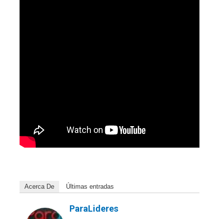
Acerca De
Últimas entradas
ParaLideres