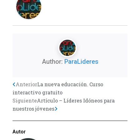
Author:
ParaLideres
Previo
Anterior
La nueva educación. Curso
Next
interactivo gratuito
Siguiente
Artículo – Líderes Idóneos para
nuestros jóvenes
Autor