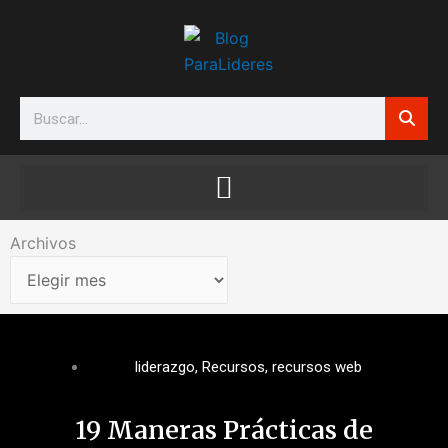
Ir
al
contenido
Search
Archivos
Archivos
liderazgo
,
Recursos
,
recursos web
19 Maneras Prácticas de