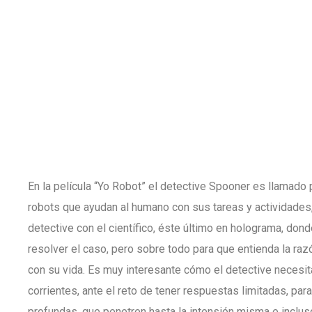
En la película “Yo Robot” el detective Spooner es llamado p
robots que ayudan al humano con sus tareas y actividades, 
detective con el científico, éste último en holograma, dond
resolver el caso, pero sobre todo para que entienda la ra
con su vida. Es muy interesante cómo el detective necesi
corrientes, ante el reto de tener respuestas limitadas, p
profundas, que penetren hasta la intensión misma e inclus