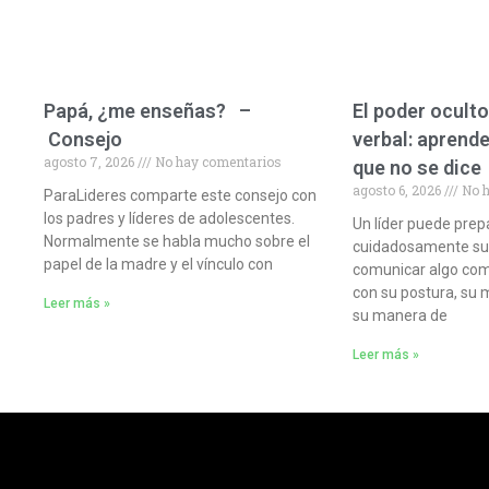
Papá, ¿me enseñas? –
El poder oculto
Consejo
verbal: aprende
agosto 7, 2026
No hay comentarios
que no se dice
agosto 6, 2026
No h
ParaLideres comparte este consejo con
los padres y líderes de adolescentes.
Un líder puede prep
Normalmente se habla mucho sobre el
cuidadosamente sus 
papel de la madre y el vínculo con
comunicar algo com
con su postura, su 
Leer más »
su manera de
Leer más »