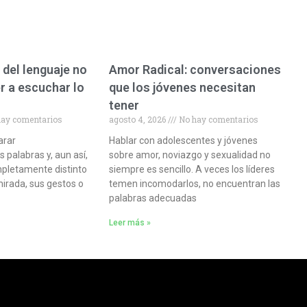
 del lenguaje no
Amor Radical: conversaciones
r a escuchar lo
que los jóvenes necesitan
tener
ay comentarios
agosto 4, 2026
No hay comentarios
arar
Hablar con adolescentes y jóvenes
palabras y, aun así,
sobre amor, noviazgo y sexualidad no
pletamente distinto
siempre es sencillo. A veces los líderes
mirada, sus gestos o
temen incomodarlos, no encuentran las
palabras adecuadas
Leer más »