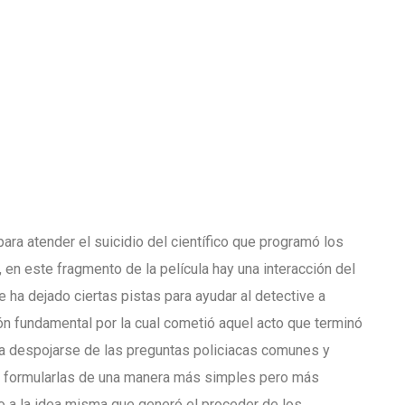
ara atender el suicidio del científico que programó los
en este fragmento de la película hay una interacción del
e ha dejado ciertas pistas para ayudar al detective a
zón fundamental por la cual cometió aquel acto que terminó
ta despojarse de las preguntas policiacas comunes y
ara formularlas de una manera más simples pero más
o a la idea misma que generó el proceder de los