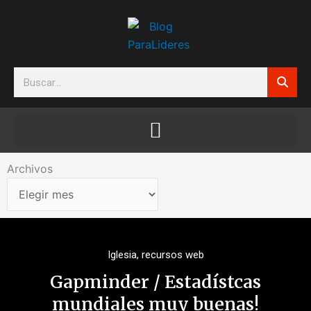
Ir
al
contenido
Search
Archivos
Archivos
Iglesia
,
recursos web
Gapminder / Estadístcas
mundiales muy buenas!