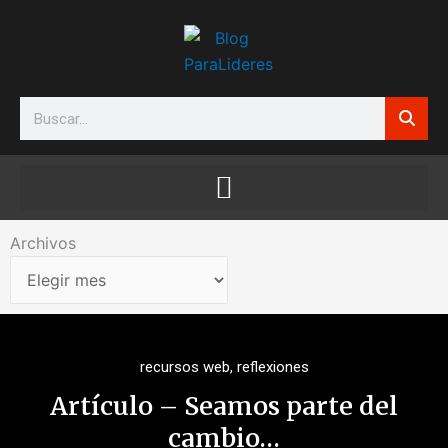
Ir
al
contenido
Search
Archivos
Archivos
recursos web
,
reflexiones
Artículo – Seamos parte del
cambio…