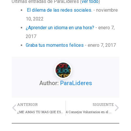
Últimas entradas de ParaLideres
(
ver todo
)
El dilema de las redes sociales.
- noviembre
10, 2022
¿Aprender un idioma en una hora?
- enero 7,
2017
Graba tus momentos felices
- enero 7, 2017
Author:
ParaLideres
Previo
Nex
ANTERIOR
SIGUIENTE
¿ME AMAS TU MAS QUE ESTO?
4 Consejos Voluntarios en el Ministerio Juvenil