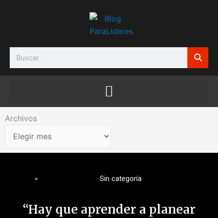
Ir
al
contenido
Search
Archivos
Archivos
Sin categoría
“Hay que aprender a planear