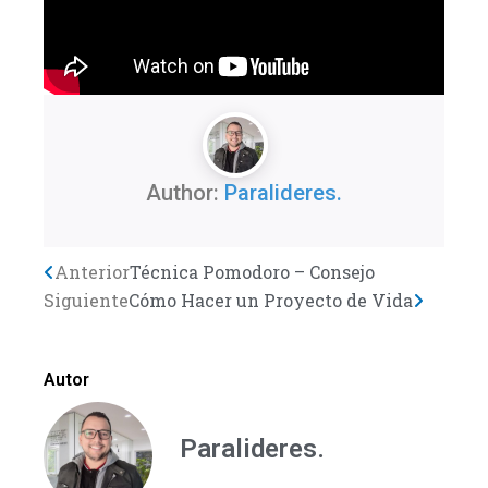
Author:
Paralideres.
Previo
Anterior
Técnica Pomodoro – Consejo
Next
Siguiente
Cómo Hacer un Proyecto de Vida
Autor
Paralideres.