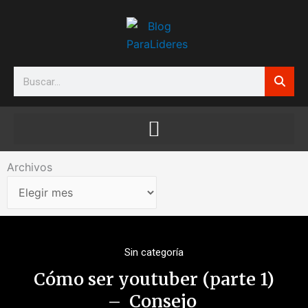
Ir
al
contenido
Search
Archivos
Archivos
Sin categoría
Cómo ser youtuber (parte 1)
– Consejo