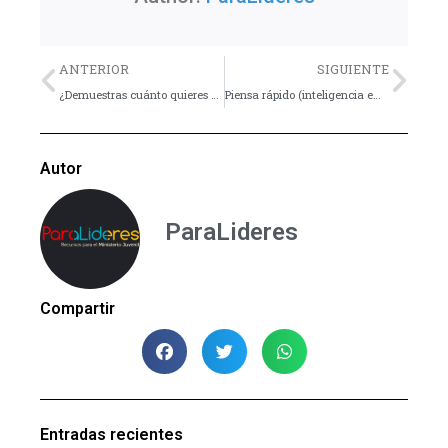
Previo
Nex
ANTERIOR
SIGUIENTE
¿Demuestras cuánto quieres a tus padres?
Piensa rápido (inteligencia emocional) | Denis Robinson
Autor
ParaLideres
Compartir
Entradas recientes