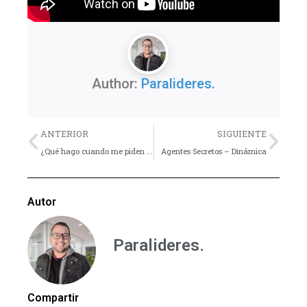
Author:
Paralideres.
Previo
Nex
ANTERIOR
SIGUIENTE
¿Qué hago cuando me piden consejo?
Agentes Secretos – Dinámica
Autor
Paralideres.
Compartir