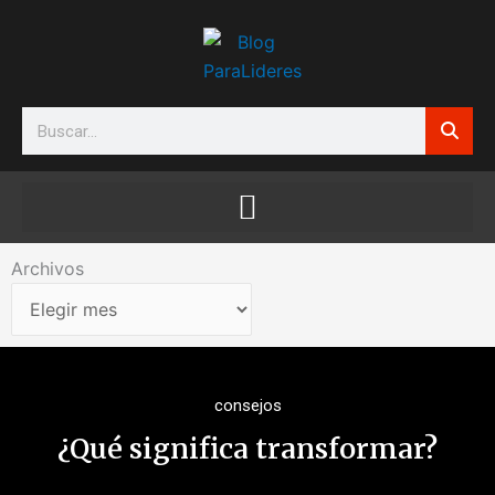
Ir
al
contenido
Search
Archivos
Archivos
consejos
¿Qué significa transformar?