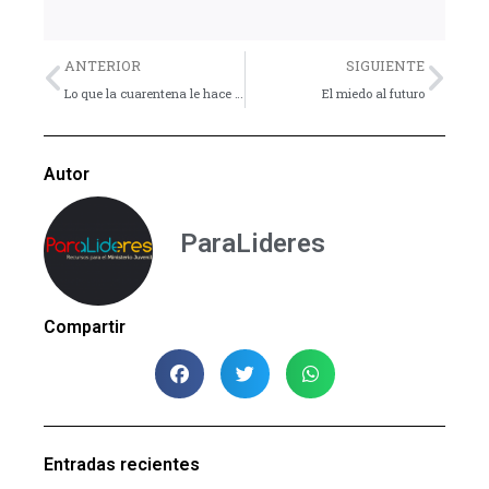
Previo
Nex
ANTERIOR
SIGUIENTE
Lo que la cuarentena le hace a tu cerebro
El miedo al futuro
Autor
ParaLideres
Compartir
Entradas recientes