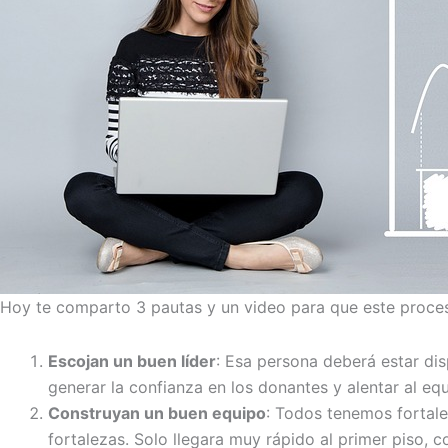
Hoy te comparto 3 pautas y un video para que este proce
Escojan un buen líder
: Esa persona deberá estar dis
generar la confianza en los donantes y alentar al equ
Construyan un buen equipo
: Todos tenemos fortale
fortalezas. Solo llegara muy rápido al primer piso, c