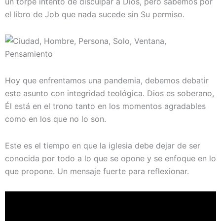
un torpe intento de disculpar a Dios, pero sabemos por
el libro de Job que nada sucede sin Su permiso.
Hoy que enfrentamos una pandemia, debemos debatir
este asunto con integridad teológica. Dios es soberano,
Él está en el trono tanto en los momentos agradables
como en los que no lo son.
Este es el tiempo en que la iglesia debe dejar de ser
conocida por todo a lo que se opone y se enfoque en lo
que propone. Un mensaje fuerte para reflexionar.