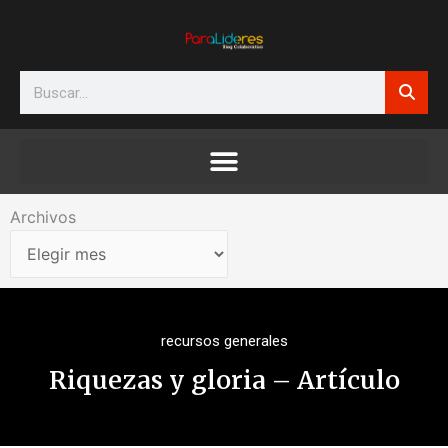
Ir
al
contenido
Search
Archivos
Archivos
recursos generales
Riquezas y gloria – Artículo