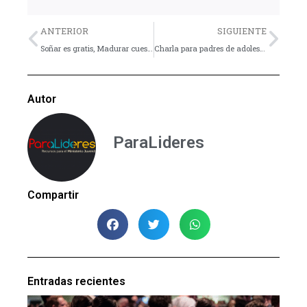
Previo
Nex
ANTERIOR
SIGUIENTE
Soñar es gratis, Madurar cuesta
Charla para padres de adolescentes por Yordi Rosado.
Autor
ParaLideres
Compartir
Entradas recientes