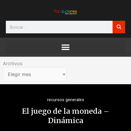
Ir
al
contenido
Search
Archivos
Archivos
recursos generales
El juego de la moneda –
Dinámica