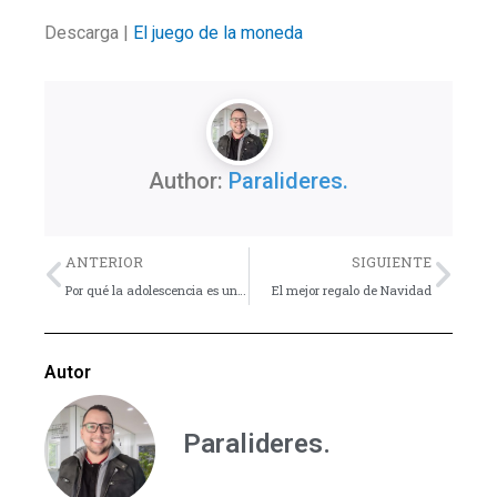
Descarga |
El juego de la moneda
Author:
Paralideres.
Previo
Nex
ANTERIOR
SIGUIENTE
Por qué la adolescencia es una etapa maravillosa de la vida
El mejor regalo de Navidad
Autor
Paralideres.